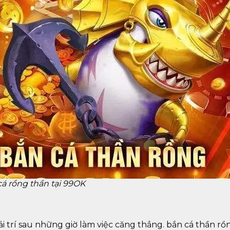
cá rồng thần tại 99OK
ải trí sau những giờ làm việc căng thẳng. bắn cá thần rồn