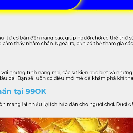
 người dùng cực kỳ thân thiện và dễ sử dụng. Các chức 
hăn nào. Dù là lần đầu tiên chơi game hay đã có kinh n
, từ cơ bản đến nâng cao, giúp người chơi có thể thử s
 cảm thấy nhàm chán. Ngoài ra, bạn có thể tham gia cá
i với những tính năng mới, các sự kiện đặc biệt và nhữ
lâu dài. Bạn sẽ luôn có điều mới mẻ để khám phá khi tham
thần tại 99OK
còn mang lại nhiều lợi ích hấp dẫn cho người chơi. Dưới 