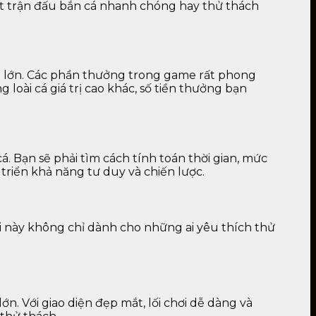
một trận đấu bắn cá nhanh chóng hay thử thách
ởng lớn. Các phần thưởng trong game rất phong
oài cá giá trị cao khác, số tiền thưởng bạn
. Bạn sẽ phải tìm cách tính toán thời gian, mức
triển khả năng tư duy và chiến lược.
hơi này không chỉ dành cho những ai yêu thích thử
ớn. Với giao diện đẹp mắt, lối chơi dễ dàng và