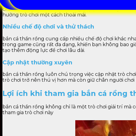
Một điểm cộng khác của bắn cá thần rồng là giao diện
chơi dễ dàng thao tác mà không gặp phải bất kỳ khó k
hưởng trò chơi một cách thoải mái.
Nhiều chế độ chơi và thử thách
bắn cá thần rồng cung cấp nhiều chế độ chơi khác nhau
trong game cũng rất đa dạng, khiến bạn không bao giờ
tạo thêm động lực để chơi lâu dài.
Cập nhật thường xuyên
bắn cá thần rồng luôn chú trọng việc cập nhật trò chơ
trò chơi trở nên thú vị hơn mà còn giữ chân người chơi 
Lợi ích khi tham gia bắn cá rồng 
bắn cá thần rồng không chỉ là một trò chơi giải trí mà 
tham gia trò chơi này