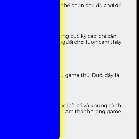
 game thủ kỳ cựu. Bạn có thể chọn chế độ chơi dễ
i cá có giá trị điểm thưởng cực kỳ cao, chỉ cần
 dẫn của trò chơi, khiến người chơi luôn cảm thấy
 chọn hàng đầu của nhiều game thủ. Dưới đây là
được thiết kế tinh tế, các loài cá và khung cảnh
ăn cá trong lòng đại dương. Âm thanh trong game
n chơi game tuyệt vời.