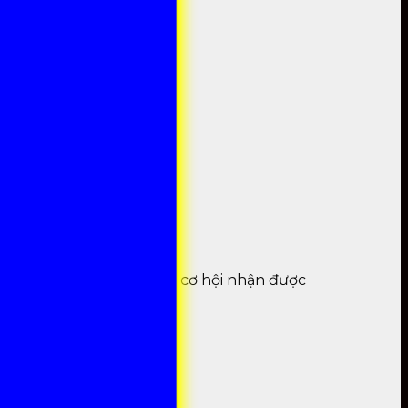
ng chỉ giải trí mà còn có cơ hội nhận được
ải nghiệm tuyệt vời.