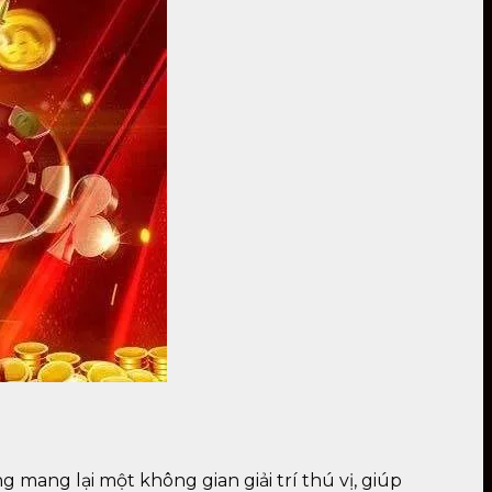
g mang lại một không gian giải trí thú vị, giúp