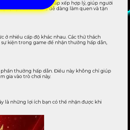
năng trong game được sắp xếp hợp lý, giúp người
ghiệm, bạn đều có thể dễ dàng làm quen và tận
ức ở nhiều cấp độ khác nhau. Các thử thách
c sự kiện trong game để nhận thưởng hấp dẫn,
ng phần thưởng hấp dẫn. Điều này không chỉ giúp
 gia vào trò chơi này.
đây là những lợi ích bạn có thể nhận được khi