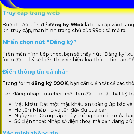
Để đăng ký tài khoản cá độ bóng đá trên 99OK, bạn c
Truy cập trang web
Bước trước tiên để
đăng ký 99ok
là truy cập vào tran
khi truy cập, màn hình trang chủ của 99ok sẽ mở ra.
Nhấn chọn nút “Đăng ký”
Trên màn hình tiếp theo, bạn sẽ thấy nút “Đăng ký” xu
form đăng ký sẽ hiển thị với nhiều loại thông tin cần đi
Điền thông tin cá nhân
Trong form
đăng ký 99OK
, bạn cần điền tất cả các t
Tên đăng nhập: Lựa chọn một tên đăng nhập bất kỳ bạ
Mật khẩu: Đặt một mật khẩu an toàn giúp bảo vệ t
Họ tên: Nhập họ và tên đầy đủ của bạn.
Ngày sinh: Cung cấp ngày tháng năm sinh của bạn 
Số điện thoại: Nhập số điện thoại mà bạn đang d
Xác minh thông tin