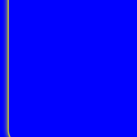
Chi tiết cách tạo tài k