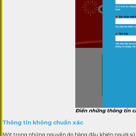
Điền những thông tin cầ
Thông tin không chuẩn xác
Một trong những nguyên do hàng đầu khiến người sử d