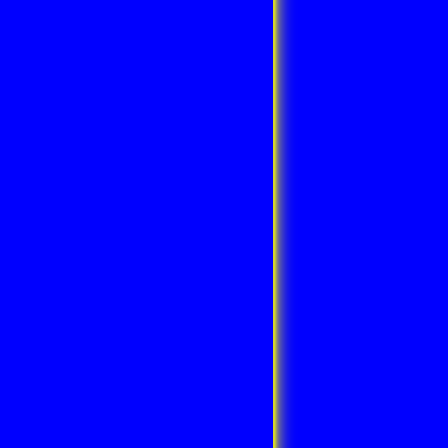
 nghiệm hoàn hảo nhất
ghiệm hoàn hảo nhất
cá cược hấp dẫn tại nhà cái. Tuy nhiên, không phải ai 
k works
khám phá quy trình đăng ký mở tài khoản tại 9