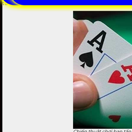
từ đó nâng cao cơ hội thắng đậm.
Chiến thuật chơi ban tấn