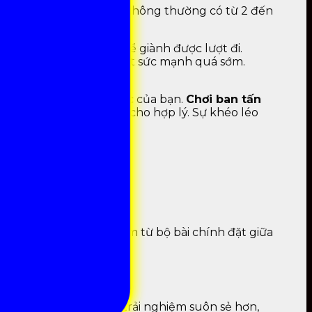
rải nghiệm. Mỗi ván đấu thông thường có từ 2 đến
là “nhà cái”.
ao hơn quân của nhà cái để giành được lượt đi.
cũng không được để lộ hết sức mạnh quá sớm.
ết.
àm giảm cơ hội thắng cược của bạn.
Chơi ban tấn
dụng các quân bài sao cho hợp lý. Sự khéo léo
 lần.
o lớn hơn, phải rút thêm từ bộ bài chính đặt giữa
t vài bí quyết giúp bạn trải nghiệm suôn sẻ hơn,