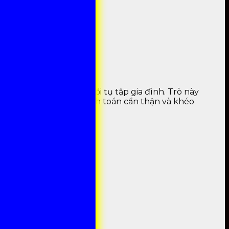
 lễ Tết hoặc những buổi tụ tập gia đình. Trò này
hơi thường yêu cầu sự tính toán cẩn thận và khéo