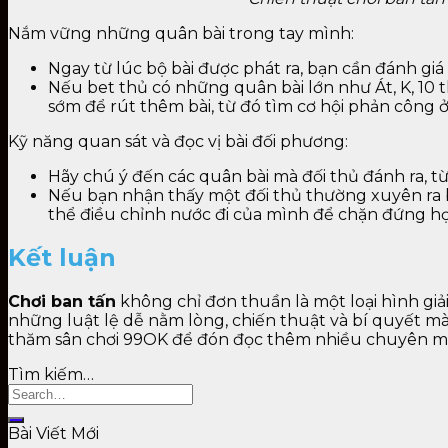
Nắm vững những quân bài trong tay mình:
Ngay từ lúc bộ bài được phát ra, bạn cần đánh gi
Nếu bet thủ có những quân bài lớn như Át, K, 10 th
sớm để rút thêm bài, từ đó tìm cơ hội phản công ở 
Kỹ năng quan sát và đọc vị bài đối phương:
Hãy chú ý đến các quân bài mà đối thủ đánh ra, 
Nếu bạn nhận thấy một đối thủ thường xuyên ra b
thể điều chỉnh nước đi của mình để chặn đứng họ
Kết luận
Chơi ban tấn
không chỉ đơn thuần là một loại hình giải 
những luật lệ dễ nằm lòng, chiến thuật và bí quyết mà
thăm sân chơi 99OK để đón đọc thêm nhiều chuyên mụ
Tìm kiếm…
Bài Viết Mới