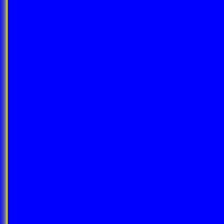
Cập nhật các sự kiện nh