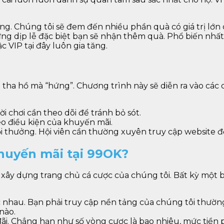
ng. Chúng tôi sẽ đem đến nhiều phần quà có giá trị lớ
g dịp lễ đặc biệt bạn sẽ nhận thêm quà. Phổ biến nhất p
 VIP tại đây luôn gia tăng.
a hồ mà “hứng”. Chương trình này sẽ diễn ra vào các dịp
i chơi cần theo dõi để tránh bỏ sót.
o điều kiện của khuyến mãi.
đổi thưởng. Hội viên cần thường xuyên truy cập website 
khuyến mãi tại 99OK?
xây dựng trang chủ cá cược của chúng tôi. Bất kỳ một
ác nhau. Bạn phải truy cập nền tảng của chúng tôi thườ
 nào.
i. Chẳng hạn như số vòng cược là bao nhiêu, mức tiền p