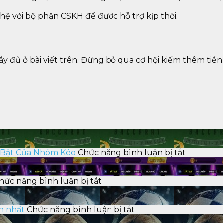
 hệ với bộ phận CSKH để được hỗ trợ kịp thời.
ầy đủ ở bài viết trên. Đừng bỏ qua cơ hội kiếm thêm tiề
ở
i Bật Của Nhóm Kéo
Chức năng bình luận bị tắt
Tìm
Hiểu
ở
nhóm
hức năng bình luận bị tắt
Tài
kéo
xỉu
Baccarat
online
ở
AU88
n nhất
Chức năng bình luận bị tắt
68
Kèo
Và