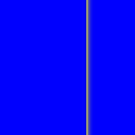
 Làm Giàu Cấp Tốc
 Tiền Làm Giàu Cấp Tốc
ng xuyên. Chỉ cần truy cập trang chủ của đơn vị, bạn sẽ
ó giá trị cao. Cập nhật các chương trình khuyến mãi tại
9