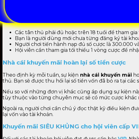
Tặng tiền newbie 100.000 VND
Nhà cái khuyến mãi
cho những newbie khi thành công 
đây sẽ là nguồn vốn đầu tiên cho bạn trải nghiệm cá cư
Các tân thủ phải đủ hoặc trên 18 tuổi để tham gia 
Bạn là người dùng mới chưa từng đăng ký tài khoản, 
Người chơi tiến hành nạp đủ số cược là 300.000 và
Hội viên cần tham gia tối thiểu 1 vòng cược để nhậ
Nhà cái khuyến mãi hoàn lại số tiền cược
Theo định kỳ mỗi tuần, sự kiện
nhà cái khuyến mãi
ho
thủ. Bạn sẽ được thu hồi lại số tiền vốn đã bỏ ra tại c
Nếu so với những đơn vị khác cũng áp dụng sự kiện này
tùy thuộc vào từng chuyên mục sẽ có mức cược khác
Ngoài ra, người chơi cần chú ý đọc thật kỹ điều kiện 
lại vốn vào tài khoản.
Khuyến mãi SIÊU KHỦNG cho hội viên cấp V
Đối với các tài khoản hội viên đạt được cấp bậc
VIP
. Nhà